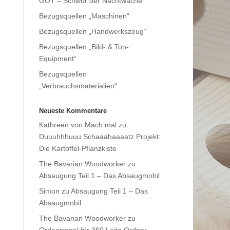
GOT – Schwur der Nachtwache
Bezugsquellen „Maschinen“
Bezugsquellen „Handwerkszeug“
Bezugsquellen „Bild- & Ton-
Equipment“
Bezugsquellen
„Verbrauchsmaterialien“
Neueste Kommentare
Kathreen von Mach mal
zu
Duuuhhhuuu Schaaahaaaatz Projekt:
Die Kartoffel-Pflanzkiste
The Bavarian Woodworker
zu
Absaugung Teil 1 – Das Absaugmobil
Simon
zu
Absaugung Teil 1 – Das
Absaugmobil
The Bavarian Woodworker
zu