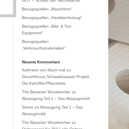
GOT – Schwur der Nachtwache
Bezugsquellen „Maschinen“
Bezugsquellen „Handwerkszeug“
Bezugsquellen „Bild- & Ton-
Equipment“
Bezugsquellen
„Verbrauchsmaterialien“
Neueste Kommentare
Kathreen von Mach mal
zu
Duuuhhhuuu Schaaahaaaatz Projekt:
Die Kartoffel-Pflanzkiste
The Bavarian Woodworker
zu
Absaugung Teil 1 – Das Absaugmobil
Simon
zu
Absaugung Teil 1 – Das
Absaugmobil
The Bavarian Woodworker
zu