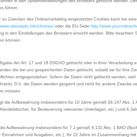
 können in den Systemeinstellungen des Browsers gelöscht werden. De
s führen.
 zu Zwecken des Onlinemarketing eingesetzten Cookies kann bei einer V
//www.aboutads.info/choices/
oder die EU-Seite
http://www.youronlinech
g in den Einstellungen des Browsers erreicht werden. Bitte beachten S
den können.
gabe der Art. 17 und 18 DSGVO gelöscht oder in ihrer Verarbeitung e
rden die bei uns gespeicherten Daten gelöscht, sobald sie für ihre Z
ichten entgegenstehen. Sofern die Daten nicht gelöscht werden, weil 
hränkt. D.h. die Daten werden gesperrt und nicht für andere Zwecke vera
den müssen.
lgt die Aufbewahrung insbesondere für 10 Jahre gemäß §§ 147 Abs. 1 A
andelsbücher, für Besteuerung relevanter Unterlagen, etc.) und 6 Ja
gt die Aufbewahrung insbesondere für 7 J gemäß § 132 Abs. 1 BAO (Bu
er Einnahmen und Ausgaben, etc.), für 22 Jahre im Zusammenhang mit