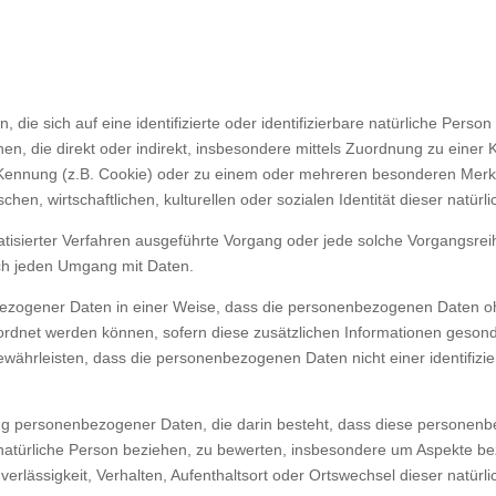
die sich auf eine identifizierte oder identifizierbare natürliche Perso
ehen, die direkt oder indirekt, insbesondere mittels Zuordnung zu ein
ennung (z.B. Cookie) oder zu einem oder mehreren besonderen Merkma
hen, wirtschaftlichen, kulturellen oder sozialen Identität dieser natürl
tomatisierter Verfahren ausgeführte Vorgang oder jede solche Vorgan
isch jeden Umgang mit Daten.
ezogener Daten in einer Weise, dass die personenbezogenen Daten ohn
ordnet werden können, sofern diese zusätzlichen Informationen geson
ährleisten, dass die personenbezogenen Daten nicht einer identifizier
eitung personenbezogener Daten, die darin besteht, dass diese person
natürliche Person beziehen, zu bewerten, insbesondere um Aspekte bezüg
verlässigkeit, Verhalten, Aufenthaltsort oder Ortswechsel dieser natür