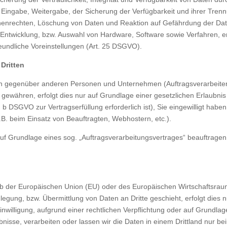
er Eingabe, Weitergabe, der Sicherung der Verfügbarkeit und ihrer Tre
nenrechten, Löschung von Daten und Reaktion auf Gefährdung der Date
 Entwicklung, bzw. Auswahl von Hardware, Software sowie Verfahren, 
eundliche Voreinstellungen (Art. 25 DSGVO).
Dritten
 gegenüber anderen Personen und Unternehmen (Auftragsverarbeitern 
n gewähren, erfolgt dies nur auf Grundlage einer gesetzlichen Erlaubnis
t. b DSGVO zur Vertragserfüllung erforderlich ist), Sie eingewilligt haben
.B. beim Einsatz von Beauftragten, Webhostern, etc.).
auf Grundlage eines sog. „Auftragsverarbeitungsvertrages“ beauftragen
halb der Europäischen Union (EU) oder des Europäischen Wirtschaftsr
gung, bzw. Übermittlung von Daten an Dritte geschieht, erfolgt dies n
Einwilligung, aufgrund einer rechtlichen Verpflichtung oder auf Grundla
aubnisse, verarbeiten oder lassen wir die Daten in einem Drittland nur