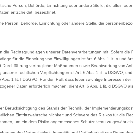
uristische Person, Behörde, Einrichtung oder andere Stelle, die allein
aten entscheidet, bezeichnet.
ische Person, Behörde, Einrichtung oder andere Stelle, die personenbez
n die Rechtsgrundlagen unserer Datenverarbeitungen mit. Sofern die 
dlage für die Einholung von Einwilligungen ist Art. 6 Abs. 1 lit. a und 
d Durchführung vertraglicher Maßnahmen sowie Beantwortung von Anfrag
 unserer rechtlichen Verpflichtungen ist Art. 6 Abs. 1 lit. c DSGVO, un
6 Abs. 1 lit. f DSGVO. Für den Fall, dass lebenswichtige Interessen de
ogener Daten erforderlich machen, dient Art. 6 Abs. 1 lit. d DSGVO al
er Berücksichtigung des Stands der Technik, der Implementierungskos
lichen Eintrittswahrscheinlichkeit und Schwere des Risikos für die Re
nahmen, um ein dem Risiko angemessenes Schutzniveau zu gewährleis
rung der Vertraulichkeit, Integrität und Verfügbarkeit von Daten du