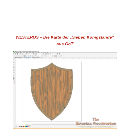
WESTEROS – Die Karte der „Sieben Königslande“
aus GoT