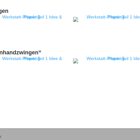
gen
inhandzwingen”
n