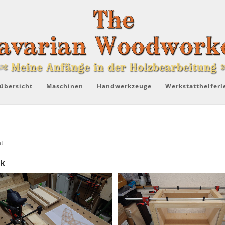
übersicht
Maschinen
Handwerkzeuge
Werkstatthelferl
eht…
nk