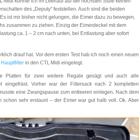
Midi konnte ich im Leerlauf auf der höchsten Stufe keinen
schalten des „Deputy“ feststellen. Auch sind die beiden
 Es ist mir bisher nicht gelungen, die Eimer dazu zu bewegen,
chs zusammen zu ziehen. Einzig der Eimerdeckel mit dem
lastung ca. 1 – 2 cm nach unten, bei Entlastung aber sofort
rklich drauf hat. Vor dem ersten Test hab ich noch einen neuen
n
Hauptfilter
in den CTL Midi eingelegt.
e Platten für zwei weitere Regale gesägt und auch alle
l eingefräst. Vorher war der Filtersack nach 2 kompletten
 musste eine Zwangspause zum entleeren einlegen. Nach dem
schon sehr erstaunt – der Eimer war gut halb voll. Ok. Aber