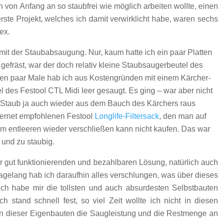
 von Anfang an so staubfrei wie möglich arbeiten wollte, einen
ste Projekt, welches ich damit verwirklicht habe, waren sechs
ex.
mit der Staubabsaugung. Nur, kaum hatte ich ein paar Platten
gefräst, war der doch relativ kleine Staubsaugerbeutel des
sten paar Male hab ich aus Kostengründen mit einem Kärcher-
 des Festool CTL Midi leer gesaugt. Es ging – war aber nicht
e Staub ja auch wieder aus dem Bauch des Kärchers raus
nternet empfohlenen Festool
Longlife-Filtersack
, den man auf
em entleeren wieder verschließen kann nicht kaufen. Das war
r und zu staubig.
er gut funktionierenden und bezahlbaren Lösung, natürlich auch
agelang hab ich daraufhin alles verschlungen, was über dieses
 Ich habe mir die tollsten und auch absurdesten Selbstbauten
h stand schnell fest, so viel Zeit wollte ich nicht in diesen
elen dieser Eigenbauten die Saugleistung und die Restmenge an