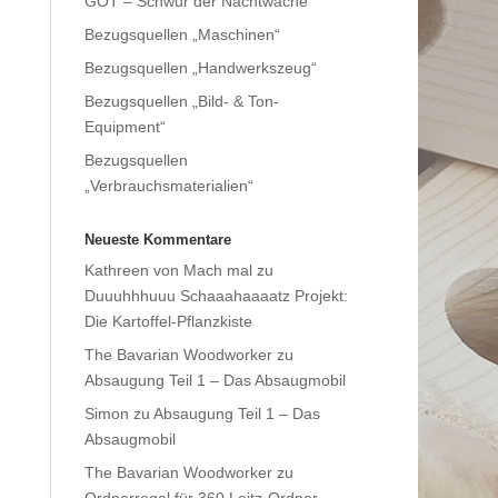
GOT – Schwur der Nachtwache
Bezugsquellen „Maschinen“
Bezugsquellen „Handwerkszeug“
Bezugsquellen „Bild- & Ton-
Equipment“
Bezugsquellen
„Verbrauchsmaterialien“
Neueste Kommentare
Kathreen von Mach mal
zu
Duuuhhhuuu Schaaahaaaatz Projekt:
Die Kartoffel-Pflanzkiste
The Bavarian Woodworker
zu
Absaugung Teil 1 – Das Absaugmobil
Simon
zu
Absaugung Teil 1 – Das
Absaugmobil
The Bavarian Woodworker
zu