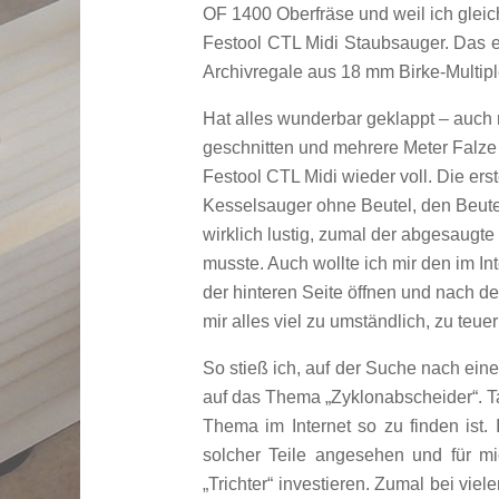
OF 1400 Oberfräse und weil ich gleich
Festool CTL Midi Staubsauger. Das er
Archivregale aus 18 mm Birke-Multipl
Hat alles wunderbar geklappt – auch 
geschnitten und mehrere Meter Falze 
Festool CTL Midi wieder voll. Die er
Kesselsauger ohne Beutel, den Beutel
wirklich lustig, zumal der abgesaugt
musste. Auch wollte ich mir den im I
der hinteren Seite öffnen und nach d
mir alles viel zu umständlich, zu teue
So stieß ich, auf der Suche nach ein
auf das Thema „Zyklonabscheider“. T
Thema im Internet so zu finden ist.
solcher Teile angesehen und für mic
„Trichter“ investieren. Zumal bei vi