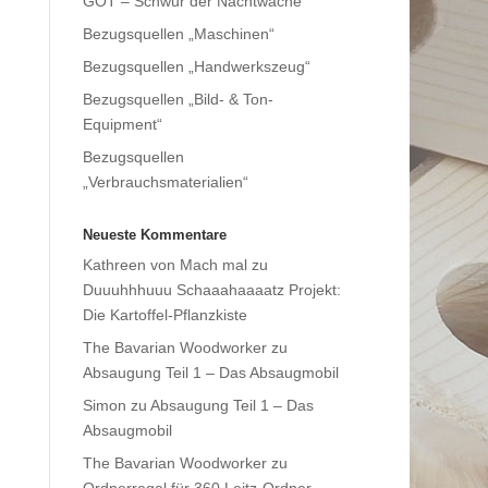
GOT – Schwur der Nachtwache
Bezugsquellen „Maschinen“
Bezugsquellen „Handwerkszeug“
Bezugsquellen „Bild- & Ton-
Equipment“
Bezugsquellen
„Verbrauchsmaterialien“
Neueste Kommentare
Kathreen von Mach mal
zu
Duuuhhhuuu Schaaahaaaatz Projekt:
Die Kartoffel-Pflanzkiste
The Bavarian Woodworker
zu
Absaugung Teil 1 – Das Absaugmobil
Simon
zu
Absaugung Teil 1 – Das
Absaugmobil
The Bavarian Woodworker
zu