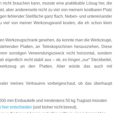
h nicht brauchen kann, musste eine praktikable Lösug her, die
etet, aber andererseits nicht zu viel von meinem kostbaren Platz
gen fehlender Stellfäche ganz flach. Neben- und untereinander
u viel von meiner Werkzeugwand kosten, die eh schon klein
einen Werkzeugschrank gesehen, da konnte man die Werkzeuge,
stehenden Platten, an Teleskopschinen herausziehen. Diese
rem sonstigen Verwendungszweck nicht horizontal, sondern
h eigentlich recht stabil aus – ok, es hingen „nur“ Steckbeitel,
dwerkzeug an den Platten. Aber würde das auch mit
ealer meines Vertrauens vorbeigeschaut, ob das überhaupt
 600 mm Einbautiefe und mindestens 50 kg Traglast müssten
e hier entschieden
(und bisher nicht bereut).