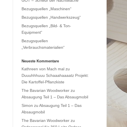
GOT – Schwur der Nachtwache
Bezugsquellen „Maschinen“
Bezugsquellen „Handwerkszeug“
Bezugsquellen „Bild- & Ton-
Equipment“
Bezugsquellen
„Verbrauchsmaterialien“
Neueste Kommentare
Kathreen von Mach mal
zu
Duuuhhhuuu Schaaahaaaatz Projekt:
Die Kartoffel-Pflanzkiste
The Bavarian Woodworker
zu
Absaugung Teil 1 – Das Absaugmobil
Simon
zu
Absaugung Teil 1 – Das
Absaugmobil
The Bavarian Woodworker
zu