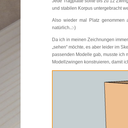
Jede Tragplatte sollte bis zu 12 Zwi
und stabilen Korpus untergebracht w
Also wieder mal Platz genommen a
natürlich..:-)
Da ich in meinen Zeichnungen immer 
„sehen“ möchte, es aber leider im S
passenden Modelle gab, musste ich m
Modellzwingen konstruieren, damit ic