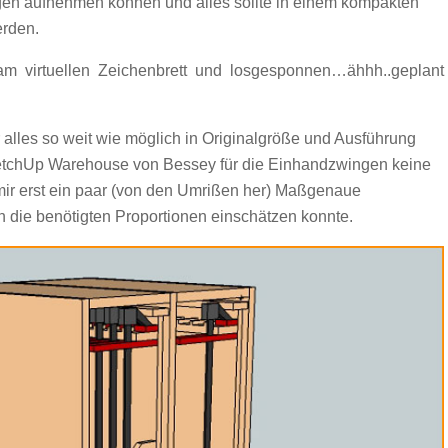
ngen aufnehmen können und alles sollte in einem kompakten
erden.
m virtuellen Zeichenbrett und losgesponnen…ähhh..geplant
alles so weit wie möglich in Originalgröße und Ausführung
ketchUp Warehouse von Bessey für die Einhandzwingen keine
ir erst ein paar (von den Umrißen her) Maßgenaue
h die benötigten Proportionen einschätzen konnte.